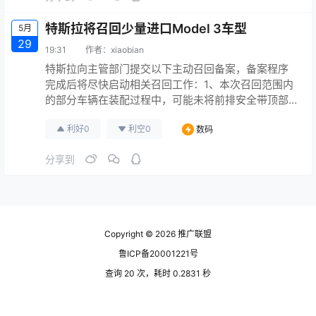
特斯拉将召回少量进口Model 3车型
5月
29
19:31
作者：
xiaobian
特斯拉向主管部门提交以下主动召回备案，备案程序
完成后将尽快启动相关召回工作：1、本次召回范围内
的部分车辆在装配过程中，可能未将前排安全带顶部D
型环固定在B柱上的螺钉紧固至标准扭矩。覆盖范围为
利好
0
利空
0
数码
2019年1月12日至11月20日内生产的少量进口Model 3
车型。2 、本次召回范围内的部分车辆可能未按标准扭
分享到
矩紧固制动卡钳螺栓。覆盖范围为2019年1月12日至11
月20日内生产的少量进口Model 3车…
Copyright © 2026
推广联盟
鲁ICP备20001221号
查询 20 次，耗时 0.2831 秒