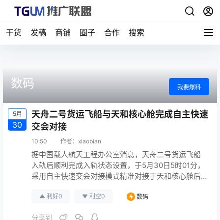
干货
发稿
商铺
圈子
合作
搜索
数码
我要爆料
天舟二号货运飞船与天和核心舱完成自主快速
5月
30
交会对接
10:50
作者：
xiaobian
据中国载人航天工程办公室消息，天舟二号货运飞船
入轨后顺利完成入轨状态设置，于5月30日5时01分，
采用自主快速交会对接模式精准对接于天和核心舱后
向端口，整个过程历时约8小时。（新浪科技）
利好
0
利空
0
数码
原文连接
分享到