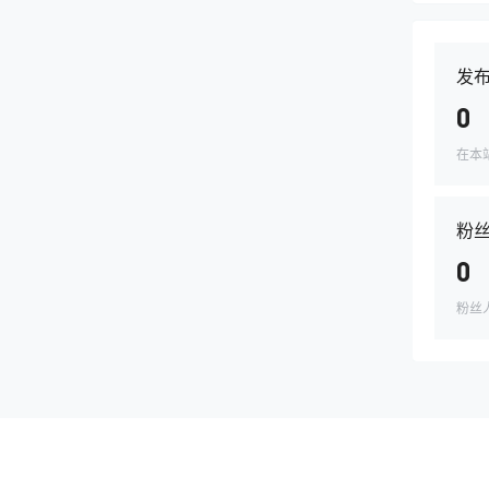
发
0
在本
粉
0
粉丝