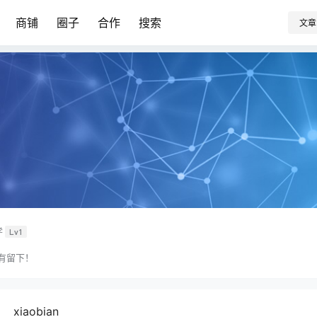
商铺
圈子
合作
搜索
文章
学
Lv1
有留下！
xiaobian