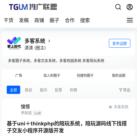
干货
发稿
商铺
圈子
合作
搜索
多客系统
发布话题
潇潇
(圈主)
多客圈子系统，多客交友系统，多客校园系统 多客陪玩系统
广场
加入的圈子
创建的圈子
我的话题
全部
我说
提问
投票
你猜
筛选
憧憬
多客系统
学前班
Lv0
基于uni＋thinkphp的陪玩系统，陪玩源码线下找搭
子交友小程序开源版开发