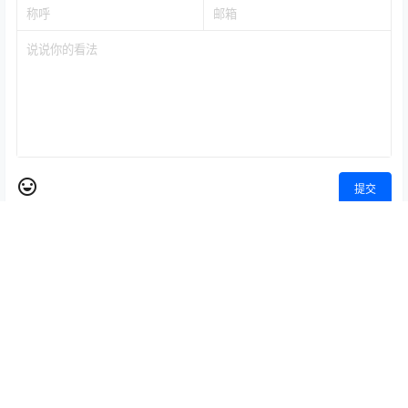
提交
暂无讨论，说说你的看法吧
Copyright © 2026
推广联盟
鲁ICP备20001221号
查询 10 次，耗时 0.3779 秒