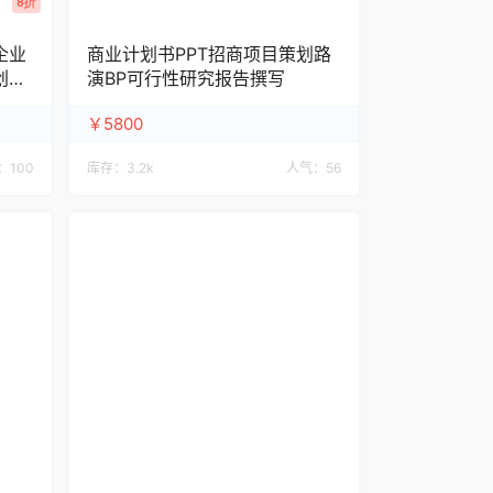
8折
企业
商业计划书PPT招商项目策划路
创建
演BP可行性研究报告撰写
￥5800
：
100
库存：
3.2k
人气：
56