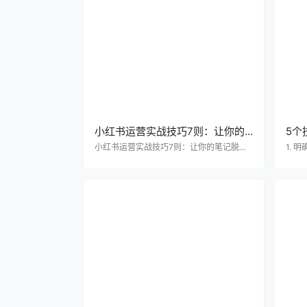
小红书运营实战技巧7则：让你的
5个
笔记脱颖而出
小红书运营实战技巧7则：让你的笔记脱颖
1.
而出 小红书作为一个充满活力的社交平台，
清晰
拥有庞大的用户群体和广泛的内容领域。在
容过
这个平台上，如何让你的笔记脱颖而出，吸
的领
引更多的关注和互动呢？以下是7则小红书
+自
运营实战技巧，帮助你提升内容质量，增加
掘，
曝光率。 1.选题要精准：首先，你需要明确
媒体
你的目标受众是谁，他们关心什么话题。选
写，
题时要结合你的专长和兴趣，选择那些能够
远离
引起读者共鸣的内容。同时，关注时下热点
本。
和趋势，及时跟…
留下