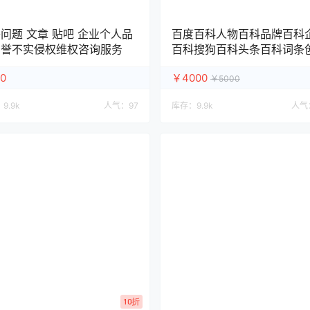
问题 文章 贴吧 企业个人品
百度百科人物百科品牌百科
名誉不实侵权维权咨询服务
百科搜狗百科头条百科词条
编辑
0
￥4000
￥5000
：
9.9k
人气：
97
库存：
9.9k
人气
10折