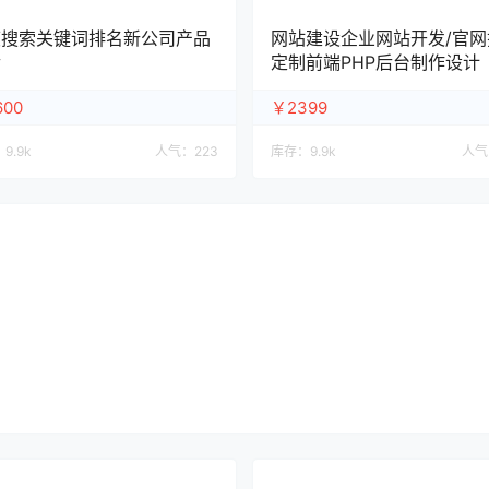
度搜索关键词排名新公司产品
网站建设企业网站开发/官网
传
定制前端PHP后台制作设计
600
￥2399
：
9.9k
人气：
223
库存：
9.9k
人气