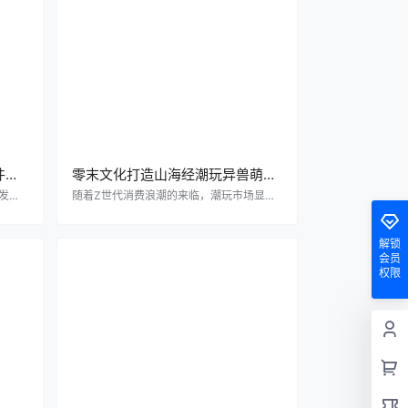
件开
零末文化打造山海经潮玩异兽萌封
兽新品牌
发领
随着Z世代消费浪潮的来临，潮玩市场显现
行业的
出火热爆发的趋势，越来越多的中国“Z世
到复杂
代”年轻人更是以极高的热情参与到传统文
。在探
化的传承与发展之中，背后不仅是中国制
解锁
的格局
造、中国品牌的崛起，更源于文化自信的回
会员
4年
归，这恰恰是品牌建立自身文化和品牌价值
权限
没有任
护城河的关键点。 末古古潮玩出击‖山海行
人工智
探索之旅封兽-蜚牛 《山海经》作为中国上
发展对
古三大奇书之一，让大家感觉既熟悉，又陌
开发领
生。一方面，常在影视作品、原创文娱，甚
至课本中瞥到与山海…