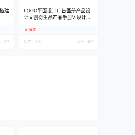
搭建
LOGO平面设计广告画册产品设
计文创衍生品产品手册VI设计UI
设计
￥500
：
127
库存：
9.9k
人气：
168