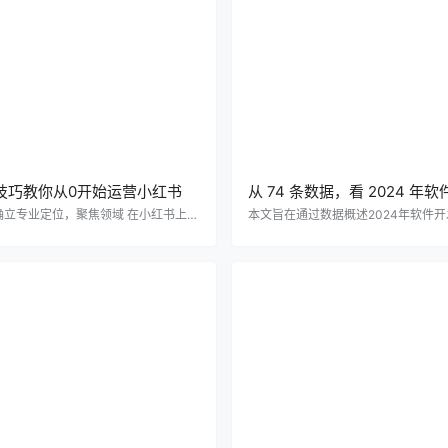
技巧教你从0开始运营小红书
从 74 条数据，看 2024 年软
发新趋势
 明确立专业定位，聚焦领域 在小红书上，
本文旨在通过数据概述2024年软件开
而专业的定位是成功的第一步。避免内
域的趋势、实践和影响。 软件是科技
于泛泛滥，专注于一个或几个紧密相关
基石。无论是哪行哪业，从智能手机
域，如穿搭+美妆、摄影+旅行、写作
的企业系统，软件都是背后的驱动力
媒体运营等。这不仅有利于内容深度挖
索数字时代的过程中，了解软件开发
也便于吸引目标受众。比如，专注于自
至关重要。本文旨在通过数据概述202
运营分享，围绕写作技巧、运营心得撰
软件开发领域的趋势、实践和影响。 
确保内容与主题契合。 2. 严守规则，
何行业的发展速度能企及软件开发。
违规 尊重平台规则，是长久运营的根
能、机器学习、物联网等技术的快速
小红书严禁引流至其他平台，包括直接
许多行业带来了重大影响，包括软件
联系方…
域。这是软件…