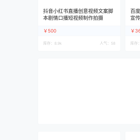
抖音小红书直播创意视频文案脚
百
本剧情口播短视频制作拍摄
宣
￥500
￥3
库存：
8.9k
人气：
58
库存