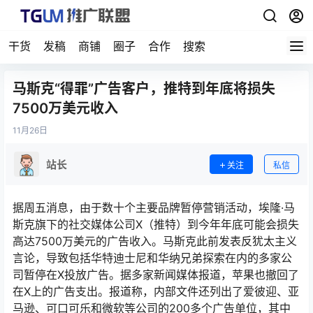
干货
发稿
商铺
圈子
合作
搜索
马斯克“得罪”广告客户，推特到年底将损失
7500万美元收入
11月
26日
站长
关注
私信
据周五消息，由于数十个主要品牌暂停营销活动，埃隆·马
斯克旗下的社交媒体公司X（推特）到今年年底可能会损失
高达7500万美元的广告收入。马斯克此前发表反犹太主义
言论，导致包括华特迪士尼和华纳兄弟探索在内的多家公
司暂停在X投放广告。据多家新闻媒体报道，苹果也撤回了
在X上的广告支出。报道称，内部文件还列出了爱彼迎、亚
马逊、可口可乐和微软等公司的200多个广告单位，其中